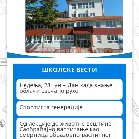
ШКОЛСКЕ ВЕСТИ
Недеља, 28. јун – Дан када знање
облачи свечано рухо
Спортиста генерације
Од лекције до животне вештине:
Саобраћајно васпитање као
смерница образовно-васпитног