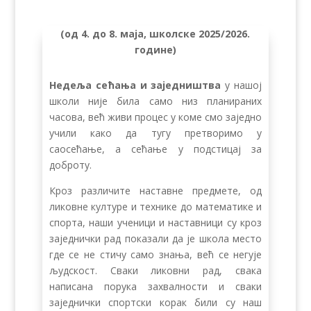
(од 4. до 8. маја, школске 2025/2026.
године)
Недеља сећања и заједништва
у нашој
школи није била само низ планираних
часова, већ живи процес у коме смо заједно
учили како да тугу претворимо у
саосећање, а сећање у подстицај за
доброту.
Кроз различите наставне предмете, од
ликовне културе и технике до математике и
спорта, наши ученици и наставници су кроз
заједнички рад показали да је школа место
где се не стичу само знања, већ се негује
људскост. Сваки ликовни рад, свака
написана порука захвалности и сваки
заједнички спортски корак били су наш