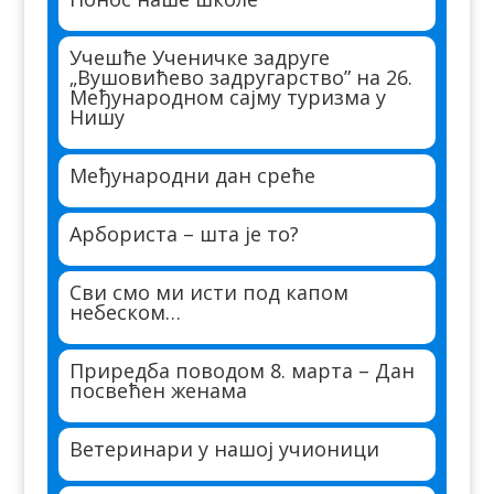
Учешће Ученичке задруге
„Вушовићево задругарство” на 26.
Међународном сајму туризма у
Нишу
Међународни дан среће
Арбориста – шта је то?
Сви смо ми исти под капом
небеском…
Приредба поводом 8. марта – Дан
посвећен женама
Ветеринари у нашој учионици