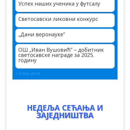
Успех наших ученика у футсалу
Светосавски ликовни конкурс
„Дани веронауке”
ОШ „Иван Вушовић” – добитник
светосавске награде за 2025.
годину
« Stariji unosi
НЕДЕЉА СЕЋАЊА И
ЗАЈЕДНИШТВА