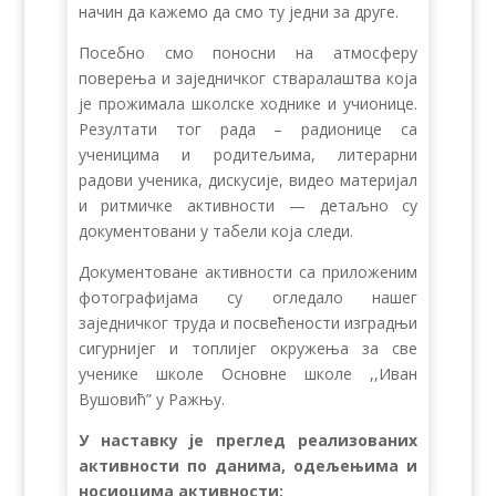
начин да кажемо да смо ту једни за друге.
Посебно смо поносни на атмосферу
поверења и заједничког стваралаштва која
је прожимала школске ходнике и учионице.
Резултати тог рада – радионице са
ученицима и родитељима, литерарни
радови ученика, дискусије, видео материјал
и ритмичке активности — детаљно су
документовани у табели која следи.
Документоване активности са приложеним
фотографијама су огледало нашег
заједничког труда и посвећености изградњи
сигурнијег и топлијег окружења за све
ученике школе Основне школе ,,Иван
Вушовић” у Ражњу.
У наставку је преглед реализованих
активности по данима, одељењима и
носиоцима активности: