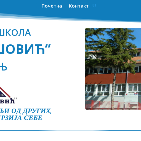
Почетна
Контакт
ШКОЛА
ШОВИЋ”
Њ
И ОД ДРУГИХ,
РЗИЈА СЕБЕ