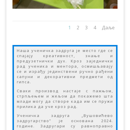
1
2
3
4
Даље
Наша ученичка задруга је место где се
спајају креативност, знање и
предузетнички дух. Кроз заједнички
рад ученика и ментора, осмишљавају
се и израђу јединствени ручно рађени
сапуни и декоративни предмети од
гипса.
Сваки производ настаје с пажњом,
стрпљењем и жељом да покажемо шта
млади могу да створе када им се пружи
прилика да уче кроз рад.
Ученичка задруга „Вушовићево
задругарство” је основана 2024.
године. Задругари су равноправно