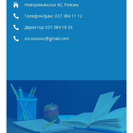

Новоражањска 42, Ражањ

Телефон/факс 037 384 11 12

Директор 037 384 19 33

osi.vusovic@gmail.com