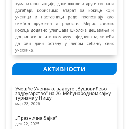
хуманитарне акције, дани школе и други свечани
догађаји, користимо апарат за кокице који
ученици и наставници радо препознају као
симбол дружења и радости. Мирис свежих
кокица додатно улепшава школска дешавања и
доприноси позитивном духу заједништва, чинећи
да ови дани остану у лепом сећању свих
учесника.
АКТИВНОСТИ
Учешће Ученичке задруге „Вушовићево
задругарство” на 26. Међународном сајму
туризма у Нишу
мар 28, 2026
„Празнична бајка”
дец 22, 2025