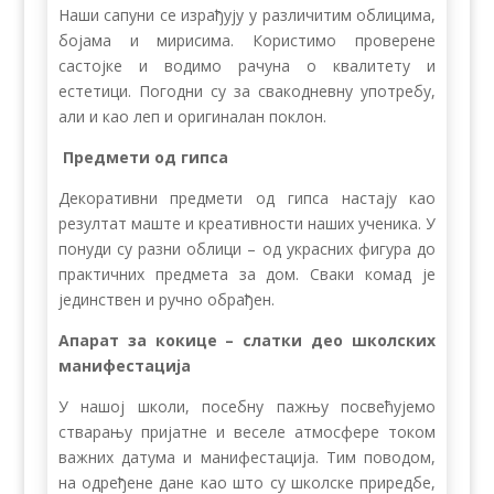
Наши сапуни се израђују у различитим облицима,
бојама и мирисима. Користимо проверене
састојке и водимо рачуна о квалитету и
естетици. Погодни су за свакодневну употребу,
али и као леп и оригиналан поклон.
Предмети од гипса
Декоративни предмети од гипса настају као
резултат маште и креативности наших ученика. У
понуди су разни облици – од украсних фигура до
практичних предмета за дом. Сваки комад је
јединствен и ручно обрађен.
Апарат за кокице – слатки део школских
манифестација
У нашој школи, посебну пажњу посвећујемо
стварању пријатне и веселе атмосфере током
важних датума и манифестација. Тим поводом,
на одређене дане као што су школске приредбе,