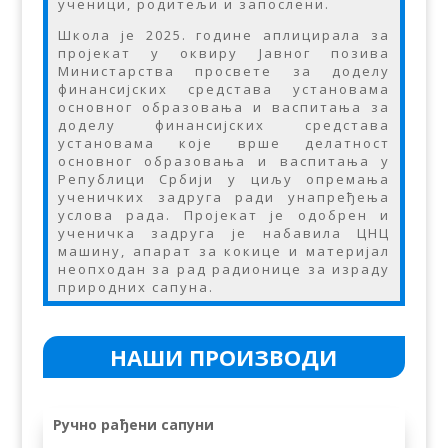
ученици, родитељи и запослени.
Школа је 2025. године аплицирала за
пројекат у оквиру Јавног позива
Министарства просвете за доделу
финансијских средстава установама
основног образовања и васпитања
за
доделу финансијских средстава
установама које врше делатност
основног образовања и васпитања у
Републици Србији у циљу опремања
ученичких задруга ради унапређења
услова рада. Пројекат је одобрен и
ученичка задруга је набавила ЦНЦ
машину, апарат за кокице
и материјал
неопходан за рад радионице за израду
природних сапуна.
НАШИ ПРОИЗВОДИ
Ручно рађени сапуни