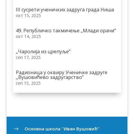
III сусрети ученичких задруга града Ниша
окт 15, 2025
49. Републичко такмичење „Млади орачи”
окт 14, 2025
„Чаролија из црепуље”
сеп 17, 2025
Радионица у оквиру Ученичке задруге
,,Вушовићево задругарство”
сеп 15, 2025
Oсновна школа "Иван Вушовић"
$